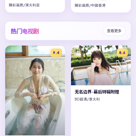
臻彩画质/澳大利亚
臻彩画质/中国香港
热门电视剧
查看更多
9.4
8.6
无名边界·幕后特辑附赠
BD超清/意大利