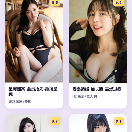
8.5
6.2
星河档案·会员抢先·独播呈
雾岛追缉·加长版·高燃过瘾
现
HD高清/意大利
臻彩画质/美国
8.9
9.1