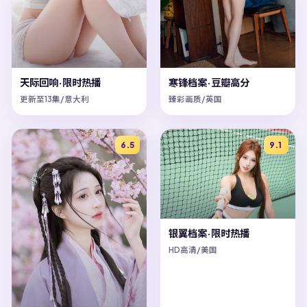
天际回响·限时热播
寒锋档案·豆瓣高分
更新至13集/意大利
臻彩画质/英国
6.5
9.1
银翼档案·限时热播
HD高清/美国