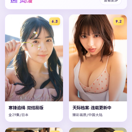
热门动漫
6.3
9.2
寒锋追缉·双结局版
天际档案·连载更新中
全29集/日本
臻彩画质/中国大陆