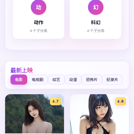
动
幻
动作
科幻
6 个子分类
6 个子分类
最新上映
电影
电视剧
综艺
动漫
恐怖片
纪录片
6.7
6.8