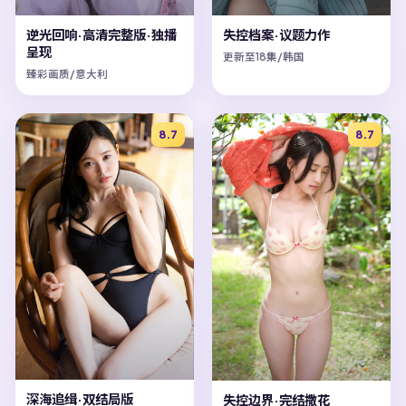
逆光回响·高清完整版·独播
失控档案·议题力作
呈现
更新至18集/韩国
臻彩画质/意大利
8.7
8.7
深海追缉·双结局版
失控边界·完结撒花