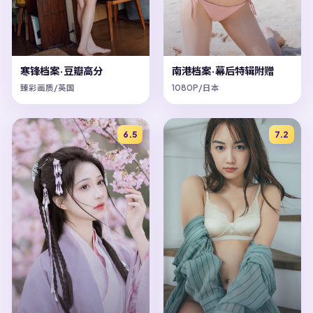
寒锋档案·豆瓣高分
南港档案·幕后特辑附赠
臻彩画质/英国
1080P/日本
6.5
7.2