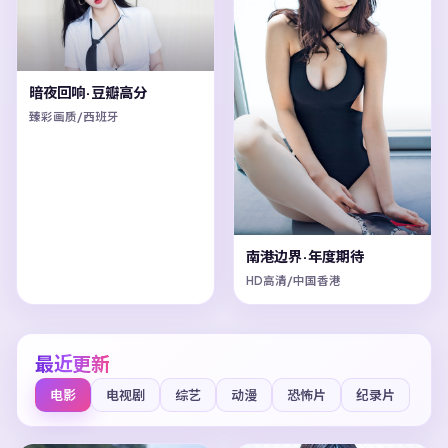
暗夜回响·豆瓣高分
臻彩画质/西班牙
南港边界·年度期待
HD高清/中国香港
最近更新
电影
电视剧
综艺
动漫
恐怖片
纪录片