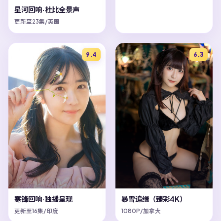
星河回响·杜比全景声
更新至23集/英国
9.4
6.3
寒锋回响·独播呈现
暴雪追缉（臻彩4K）
更新至16集/印度
1080P/加拿大