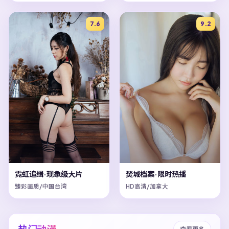
7.6
9.2
霓虹追缉·现象级大片
焚城档案·限时热播
臻彩画质/中国台湾
HD高清/加拿大
查看更多